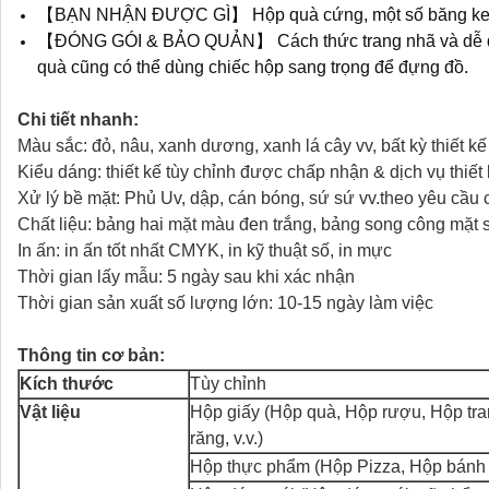
【BẠN NHẬN ĐƯỢC GÌ】 Hộp quà cứng, một số băng keo h
【ĐÓNG GÓI & BẢO QUẢN】 Cách thức trang nhã và dễ dàng
quà cũng có thể dùng chiếc hộp sang trọng để đựng đồ.
Chi tiết nhanh:
Màu sắc: đỏ, nâu, xanh dương, xanh lá cây vv, bất kỳ thiết k
Kiểu dáng: thiết kế tùy chỉnh được chấp nhận & dịch vụ thiế
Xử lý bề mặt: Phủ Uv, dập, cán bóng, sứ sứ vv.theo yêu cầu
Chất liệu: bảng hai mặt màu đen trắng, bảng song công mặt
In ấn: in ấn tốt nhất CMYK, in kỹ thuật số, in mực
Thời gian lấy mẫu: 5 ngày sau khi xác nhận
Thời gian sản xuất số lượng lớn: 10-15 ngày làm việc
Thông tin cơ bản:
Kích thước
Tùy chỉnh
Vật liệu
Hộp giấy (Hộp quà, Hộp rượu, Hộp tr
răng, v.v.)
Hộp thực phẩm (Hộp Pizza, Hộp bánh n