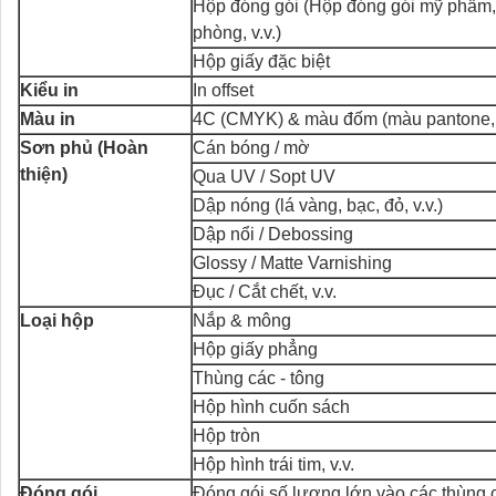
Hộp đóng gói (Hộp đóng gói mỹ phẩm,
phòng, v.v.)
Hộp giấy đặc biệt
Kiểu in
In offset
Màu in
4C (CMYK) & màu đốm (màu pantone,
Sơn phủ (Hoàn
Cán bóng / mờ
thiện)
Qua UV / Sopt UV
Dập nóng (lá vàng, bạc, đỏ, v.v.)
Dập nổi / Debossing
Glossy / Matte Varnishing
Đục / Cắt chết, v.v.
Loại hộp
Nắp & mông
Hộp giấy phẳng
Thùng các - tông
Hộp hình cuốn sách
Hộp tròn
Hộp hình trái tim, v.v.
Đóng gói
Đóng gói số lượng lớn vào các thùng 