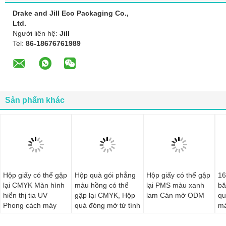
Drake and Jill Eco Packaging Co.,
Ltd.
Người liên hệ:
Jill
Tel:
86-18676761989
Sản phẩm khác
Hộp giấy có thể gập
Hộp quà gói phẳng
Hộp giấy có thể gập
16
lại CMYK Màn hình
màu hồng có thể
lại PMS màu xanh
bă
hiển thị tia UV
gập lại CMYK, Hộp
lam Cán mờ ODM
qu
Phong cách máy
quà đóng mở từ tính
mà
bay
W9
bè