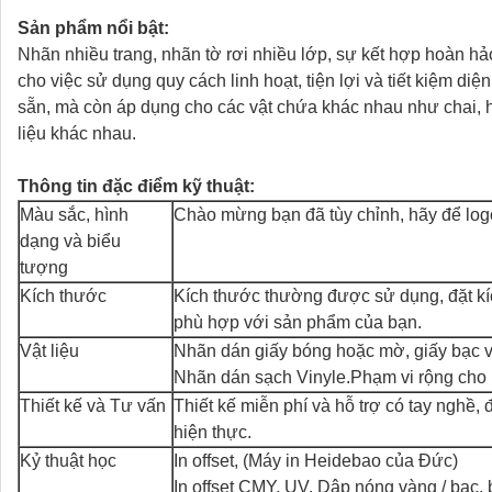
Sản phẩm nổi bật:
Nhãn nhiều trang, nhãn tờ rơi nhiều lớp, sự kết hợp hoàn hảo
cho việc sử dụng quy cách linh hoạt, tiện lợi và tiết kiệm di
sẵn, mà còn áp dụng cho các vật chứa khác nhau như chai, hộ
liệu khác nhau.
Thông tin đặc điểm kỹ thuật:
Màu sắc, hình
Chào mừng bạn đã tùy chỉnh, hãy để logo
dạng và biểu
tượng
Kích thước
Kích thước thường được sử dụng, đặt kí
phù hợp với sản phẩm của bạn.
Vật liệu
Nhãn dán giấy bóng hoặc mờ, giấy bạc 
Nhãn dán sạch Vinyle.Phạm vi rộng cho 
Thiết kế và Tư vấn
Thiết kế miễn phí và hỗ trợ có tay nghề,
hiện thực.
Kỷ thuật học
In offset, (Máy in Heidebao của Đức)
In offset CMY, UV, Dập nóng vàng / bạc,