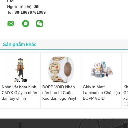
Ltd.
Người liên hệ:
Jill
Tel:
86-18676761989
Sản phẩm khác
Nhân vật hoạt hình
BOPP VOID Nhãn
Giấy in Matt
Kh
CMYK Giấy in nhãn
dán bao bì Cuộn,
Lamination Chất liệu
Gó
dán tùy chỉnh
Keo dán logo Vinyl
BOPP VOID
xú
O